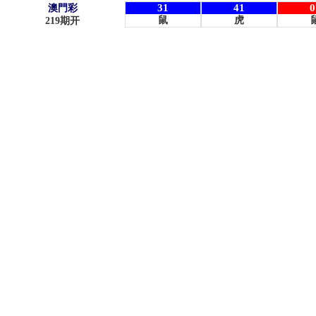
31
41
0
澳門彩
鼠
虎
219
期开